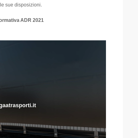
le sue disposizioni.
ormativa ADR 2021
aatrasporti.it