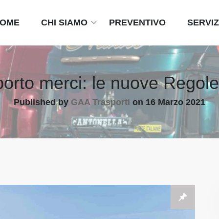
OME
CHI SIAMO
PREVENTIVO
SERVIZ
porto merci: le nuove Regol
Published by
GAA Trasporti
on
16 Marzo 2021