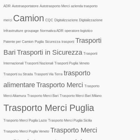
ADR
Autotrasportatore
Autotrasporto Merci
azienda trasporto
Camion
merci
CQC
Digitalizzazione
Digitalizzazione
Infrastrutture
groupage
Normativa ADR
operatore logistico
Trasporti
Patente per Camion
Puglia
Sicurezza
trasporti
Bari
Trasporti in Sicurezza
Trasporti
Internazionali
Trasporti Nazionali
Trasporti Puglia Veneto
trasporto
Trasporti su Strada
Trasporti Via Terra
alimentare
Trasporto Merci
Trasporto
Merci Altamura
Trasporto Merci Bari
Trasporto Merci Bari Milano
Trasporto Merci Puglia
Trasporto Merci Puglia Lazio
Trasporto Merci Puglia Sicilia
Trasporto Merci
Trasporto Merci Puglia Veneto