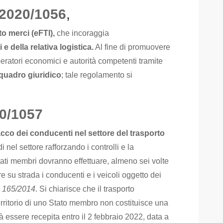
2020/1056
,
to merci (eFTI),
che incoraggia
e della relativa logistica.
Al fine di promuovere
eratori economici e autorità competenti tramite
quadro giuridico
; tale regolamento si
20/1057
acco dei conducenti nel settore del trasporto
odi nel settore rafforzando i controlli e la
tati membri dovranno effettuare, almeno sei volte
are su strada i conducenti e i veicoli oggetto dei
. 165/2014
. Si chiarisce che il trasporto
 territorio di uno Stato membro non costituisce una
rà essere recepita entro il 2 febbraio 2022, data a