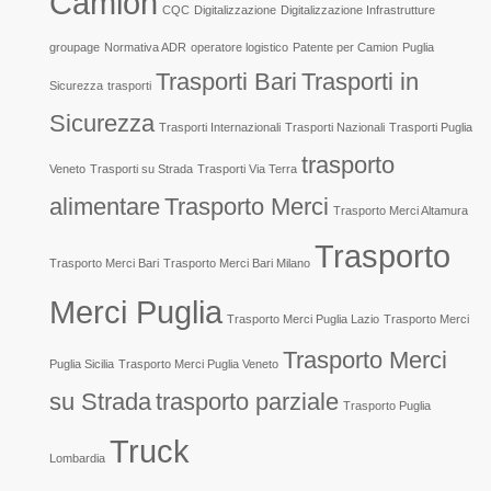
Camion
CQC
Digitalizzazione
Digitalizzazione Infrastrutture
groupage
Normativa ADR
operatore logistico
Patente per Camion
Puglia
Trasporti Bari
Trasporti in
Sicurezza
trasporti
Sicurezza
Trasporti Internazionali
Trasporti Nazionali
Trasporti Puglia
trasporto
Veneto
Trasporti su Strada
Trasporti Via Terra
alimentare
Trasporto Merci
Trasporto Merci Altamura
Trasporto
Trasporto Merci Bari
Trasporto Merci Bari Milano
Merci Puglia
Trasporto Merci Puglia Lazio
Trasporto Merci
Trasporto Merci
Puglia Sicilia
Trasporto Merci Puglia Veneto
su Strada
trasporto parziale
Trasporto Puglia
Truck
Lombardia