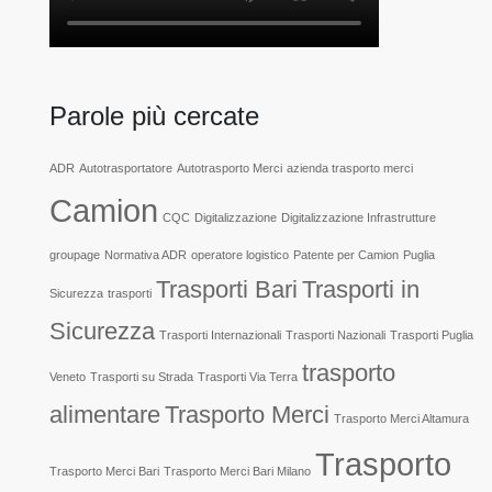
Parole più cercate
ADR
Autotrasportatore
Autotrasporto Merci
azienda trasporto merci
Camion
CQC
Digitalizzazione
Digitalizzazione Infrastrutture
groupage
Normativa ADR
operatore logistico
Patente per Camion
Puglia
Trasporti Bari
Trasporti in
Sicurezza
trasporti
Sicurezza
Trasporti Internazionali
Trasporti Nazionali
Trasporti Puglia
trasporto
Veneto
Trasporti su Strada
Trasporti Via Terra
alimentare
Trasporto Merci
Trasporto Merci Altamura
Trasporto
Trasporto Merci Bari
Trasporto Merci Bari Milano