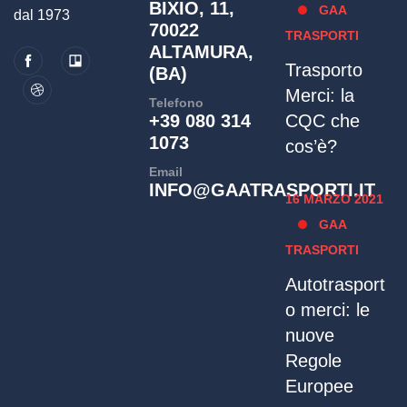
BIXIO, 11,
GAA
dal 1973
70022
TRASPORTI
ALTAMURA,
Trasporto
(BA)
Merci: la
Telefono
+39 080 314
CQC che
1073
cos’è?
Email
INFO@GAATRASPORTI.IT
16 MARZO 2021
GAA
TRASPORTI
Autotrasport
o merci: le
nuove
Regole
Europee