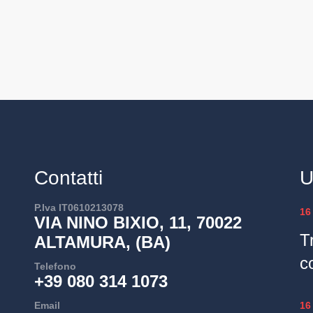
Contatti
U
P.Iva IT0610213078
16
VIA NINO BIXIO, 11, 70022
T
ALTAMURA, (BA)
c
Telefono
+39 080 314 1073
Email
16