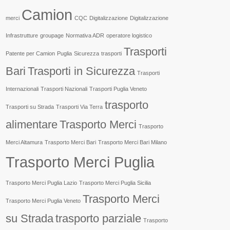
Camion
merci
CQC
Digitalizzazione
Digitalizzazione
Infrastrutture
groupage
Normativa ADR
operatore logistico
Trasporti
Patente per Camion
Puglia
Sicurezza
trasporti
Bari
Trasporti in Sicurezza
Trasporti
Internazionali
Trasporti Nazionali
Trasporti Puglia Veneto
trasporto
Trasporti su Strada
Trasporti Via Terra
alimentare
Trasporto Merci
Trasporto
Merci Altamura
Trasporto Merci Bari
Trasporto Merci Bari Milano
Trasporto Merci Puglia
Trasporto Merci Puglia Lazio
Trasporto Merci Puglia Sicilia
Trasporto Merci
Trasporto Merci Puglia Veneto
su Strada
trasporto parziale
Trasporto