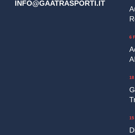
INFO@GAATRASPORTI.IT
A
R
6 
A
A
18
G
T
15
Di