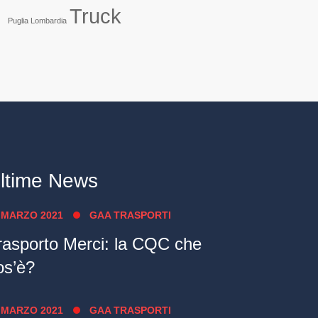
Truck
Puglia Lombardia
ltime News
 MARZO 2021
GAA TRASPORTI
rasporto Merci: la CQC che
os’è?
 MARZO 2021
GAA TRASPORTI