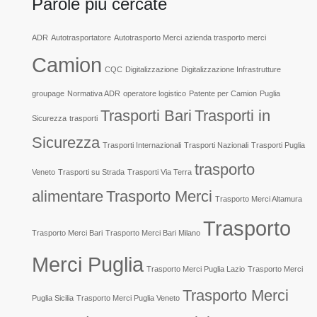
Parole più cercate
ADR
Autotrasportatore
Autotrasporto Merci
azienda trasporto merci
Camion
CQC
Digitalizzazione
Digitalizzazione Infrastrutture
groupage
Normativa ADR
operatore logistico
Patente per Camion
Puglia
Trasporti Bari
Trasporti in
Sicurezza
trasporti
Sicurezza
Trasporti Internazionali
Trasporti Nazionali
Trasporti Puglia
trasporto
Veneto
Trasporti su Strada
Trasporti Via Terra
alimentare
Trasporto Merci
Trasporto Merci Altamura
Trasporto
Trasporto Merci Bari
Trasporto Merci Bari Milano
Merci Puglia
Trasporto Merci Puglia Lazio
Trasporto Merci
Trasporto Merci
Puglia Sicilia
Trasporto Merci Puglia Veneto