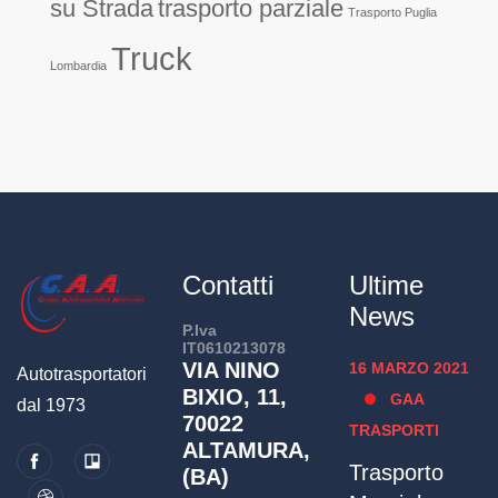
su Strada
trasporto parziale
Trasporto Puglia
Truck
Lombardia
Contatti
Ultime
News
P.Iva
IT0610213078
VIA NINO
16 MARZO 2021
Autotrasportatori
BIXIO, 11,
GAA
dal 1973
70022
TRASPORTI
ALTAMURA,
Trasporto
(BA)