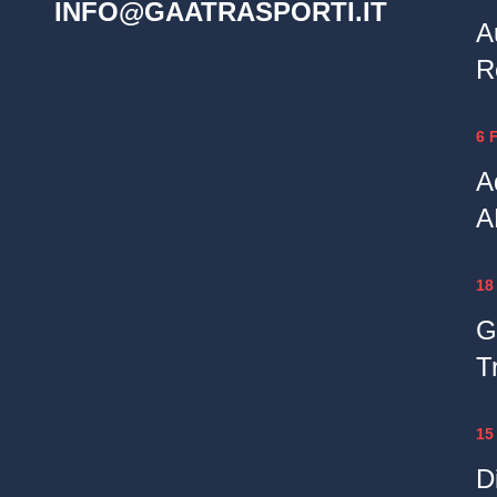
INFO@GAATRASPORTI.IT
A
R
6 
A
A
18
G
T
15
Di