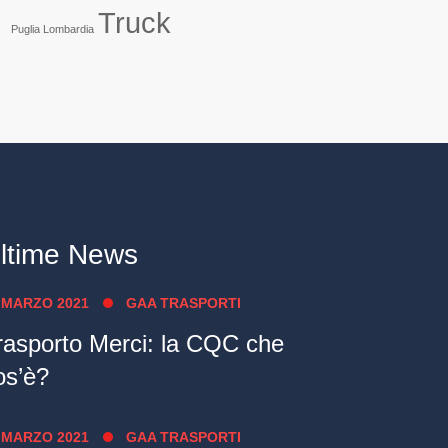
Truck
Puglia Lombardia
ltime News
 MARZO 2021
GAA TRASPORTI
rasporto Merci: la CQC che
os’è?
 MARZO 2021
GAA TRASPORTI