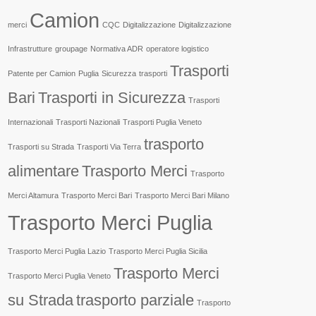
Camion
merci
CQC
Digitalizzazione
Digitalizzazione
Infrastrutture
groupage
Normativa ADR
operatore logistico
Trasporti
Patente per Camion
Puglia
Sicurezza
trasporti
Bari
Trasporti in Sicurezza
Trasporti
Internazionali
Trasporti Nazionali
Trasporti Puglia Veneto
trasporto
Trasporti su Strada
Trasporti Via Terra
alimentare
Trasporto Merci
Trasporto
Merci Altamura
Trasporto Merci Bari
Trasporto Merci Bari Milano
Trasporto Merci Puglia
Trasporto Merci Puglia Lazio
Trasporto Merci Puglia Sicilia
Trasporto Merci
Trasporto Merci Puglia Veneto
su Strada
trasporto parziale
Trasporto