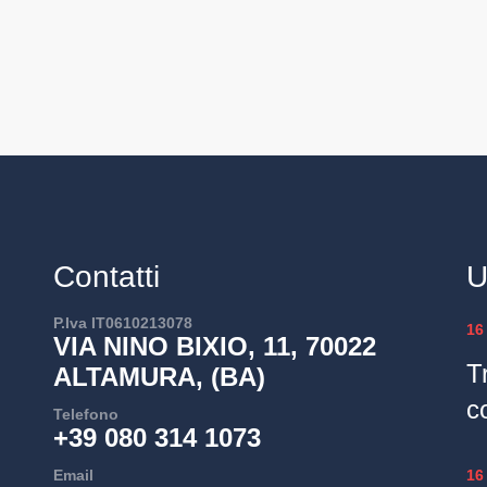
Contatti
U
P.Iva IT0610213078
16
VIA NINO BIXIO, 11, 70022
T
ALTAMURA, (BA)
c
Telefono
+39 080 314 1073
Email
16